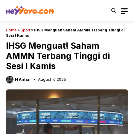
Skip
to
content
Home
»
Sport
»
IHSG Menguat! Saham AMMN Terbang Tinggi di
Sesi I Kamis
IHSG Menguat! Saham
AMMN Terbang Tinggi di
Sesi I Kamis
H Anhar
August 7, 2025