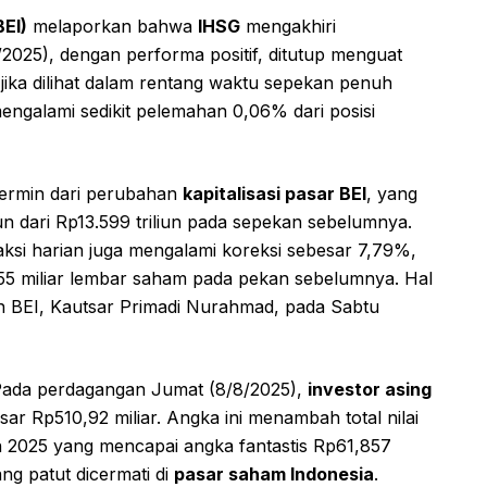
BEI)
melaporkan bahwa
IHSG
mengakhiri
2025), dengan performa positif, ditutup menguat
jika dilihat dalam rentang waktu sepekan penuh
engalami sedikit pelemahan 0,06% dari posisi
cermin dari perubahan
kapitalisasi pasar BEI
, yang
un dari Rp13.599 triliun pada sepekan sebelumnya.
saksi harian juga mengalami koreksi sebesar 7,79%,
2,55 miliar lembar saham pada pekan sebelumnya. Hal
an BEI, Kautsar Primadi Nurahmad, pada Sabtu
Pada perdagangan Jumat (8/8/2025),
investor asing
sar Rp510,92 miliar. Angka ini menambah total nilai
 2025 yang mencapai angka fantastis Rp61,857
ng patut dicermati di
pasar saham Indonesia
.