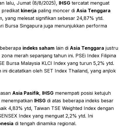
n lalu, Jumat (8/8/2025),
IHSG
tercatat menguat
 predikat
kinerja
paling moncer di
Asia Tenggara
, yang melesat signifikan sebesar 24,87% ytd.
 dari Bursa Singapura juga menunjukkan performa
, beberapa
indeks saham
lain di
Asia Tenggara
justru
zona merah sepanjang tahun ini. PSEi Index Filipina
TSE Bursa Malaysia KLCI Index yang turun 5,2% ytd.
 ini dicatatkan oleh SET Index Thailand, yang anjlok
awasan
Asia Pasifik
,
IHSG
menempati posisi ketujuh
 ini menempatkan
IHSG
di atas beberapa indeks besar
naik 4,83% ytd, Taiwan TSE Weighted Index dengan
 SENSEX Index yang menguat 2,2% ytd. Ini
onesia
di tengah dinamika regional.