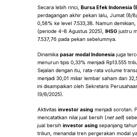
Secara lebih rinci,
Bursa Efek Indonesia (
perdagangan akhir pekan lalu, Jumat (8/8/
0,58% ke level 7.533,38. Namun demikian, 
(periode 4–8 Agustus 2025),
IHSG
justru m
7.537,76 pada pekan sebelumnya.
Dinamika
pasar modal Indonesia
juga ter
menurun tipis 0,33% menjadi Rp13.555 trili
Sejalan dengan itu, rata-rata volume tran
menjadi 30,01 miliar lembar saham dari 3
ini disampaikan oleh Sekretaris Perusaha
(9/8/2025).
Aktivitas
investor asing
menjadi sorotan. 
mencatatkan nilai jual bersih (
net sell
) sebe
jual bersih
investor asing
sepanjang tahun
triliun, menandai tren pergerakan modal ya