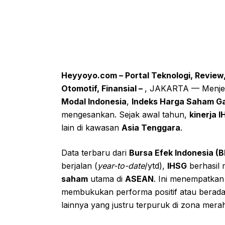
Heyyoyo.com – Portal Teknologi, Review, 
Otomotif, Finansial –
, JAKARTA — Menjel
Modal Indonesia
,
Indeks Harga Saham G
mengesankan. Sejak awal tahun,
kinerja 
lain di kawasan
Asia Tenggara
.
Data terbaru dari
Bursa Efek Indonesia (B
berjalan (
year-to-date
/ytd),
IHSG
berhasil 
saham
utama di
ASEAN
. Ini menempatka
membukukan performa positif atau berada d
lainnya yang justru terpuruk di zona mera