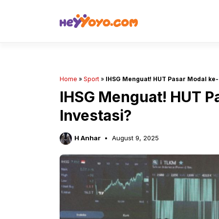
Skip
to
content
Home
»
Sport
»
IHSG Menguat! HUT Pasar Modal ke-4
IHSG Menguat! HUT Pa
Investasi?
H Anhar
August 9, 2025