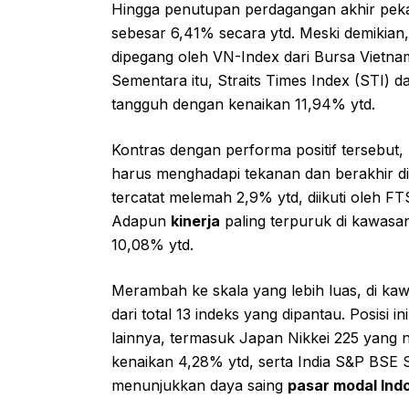
Hingga penutupan perdagangan akhir peka
sebesar 6,41% secara ytd. Meski demikian,
dipegang oleh VN-Index dari Bursa Vietnam
Sementara itu, Straits Times Index (STI)
tangguh dengan kenaikan 11,94% ytd.
Kontras dengan performa positif tersebut
harus menghadapi tekanan dan berakhir di 
tercatat melemah 2,9% ytd, diikuti oleh F
Adapun
kinerja
paling terpuruk di kawasan
10,08% ytd.
Merambah ke skala yang lebih luas, di k
dari total 13 indeks yang dipantau. Posisi
lainnya, termasuk Japan Nikkei 225 yang 
kenaikan 4,28% ytd, serta India S&P BSE
menunjukkan daya saing
pasar modal Ind