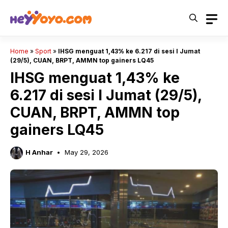
Skip
to
content
Home
»
Sport
»
IHSG menguat 1,43% ke 6.217 di sesi I Jumat
(29/5), CUAN, BRPT, AMMN top gainers LQ45
IHSG menguat 1,43% ke
6.217 di sesi I Jumat (29/5),
CUAN, BRPT, AMMN top
gainers LQ45
H Anhar
May 29, 2026