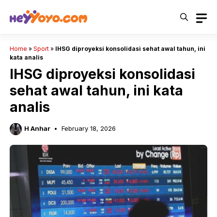
Skip
to
content
Home
»
Sport
»
IHSG diproyeksi konsolidasi sehat awal tahun, ini
kata analis
IHSG diproyeksi konsolidasi
sehat awal tahun, ini kata
analis
H Anhar
February 18, 2026