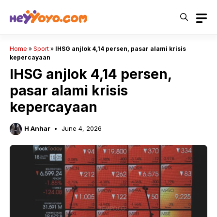
Skip
to
content
Home
»
Sport
»
IHSG anjlok 4,14 persen, pasar alami krisis
kepercayaan
IHSG anjlok 4,14 persen,
pasar alami krisis
kepercayaan
H Anhar
June 4, 2026