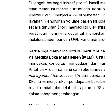
Di tengah berbagai inisiatif positif, Ism
telah membuat margin sulit terjaga. Kontrib
kuartal I-2025 menjadi 46% di semester I-
layanan. Penurunan volume pasien ini jug
secara tahunan (YoY) menjadi Rp 844 mili
perseroan memiliki target untuk menaikka
melalui pengembangan UGD yang menarget
Sarkia juga menyoroti potensi pertumbuhan
PT Medika Loka Manajemen (MLM)
. Unit
mencakup konsultasi, pengadaan, dan ma
10 tahun – lebih panjang dari sebelumny
management fee
sebesar 3% dari pendapa
Skema ini menjanjikan pendapatan berulan
relatif rendah, dan telah diterapkan di R
dalam tahap pengembangan.