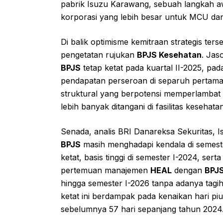
pabrik Isuzu Karawang, sebuah langkah a
korporasi yang lebih besar untuk MCU dan
Di balik optimisme kemitraan strategis ters
pengetatan rujukan
BPJS Kesehatan
. Jas
BPJS
tetap ketat pada kuartal II-2025, p
pendapatan perseroan di separuh pertama 
struktural yang berpotensi memperlambat
lebih banyak ditangani di fasilitas kesehat
Senada, analis BRI Danareksa Sekuritas,
BPJS
masih menghadapi kendala di semester 
ketat, basis tinggi di semester I-2024, sert
pertemuan manajemen
HEAL
dengan
BPJ
hingga semester I-2026 tanpa adanya tagi
ketat ini berdampak pada kenaikan hari piu
sebelumnya 57 hari sepanjang tahun 2024