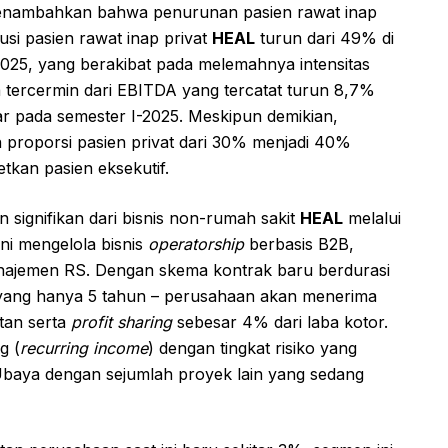
ail menambahkan bahwa penurunan pasien rawat inap
usi pasien rawat inap privat
HEAL
turun dari 49% di
2025, yang berakibat pada melemahnya intensitas
a tercermin dari EBITDA yang tercatat turun 8,7%
ar pada semester I-2025. Meskipun demikian,
n proporsi pasien privat dari 30% menjadi 40%
kan pasien eksekutif.
 signifikan dari bisnis non-rumah sakit
HEAL
melalui
 ini mengelola bisnis
operatorship
berbasis B2B,
najemen RS. Dengan skema kontrak baru berdurasi
a yang hanya 5 tahun – perusahaan akan menerima
tan serta
profit sharing
sebesar 4% dari laba kotor.
g (
recurring income
) dengan tingkat risiko yang
S Ubaya dengan sejumlah proyek lain yang sedang