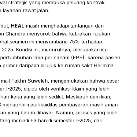
wal strategis yang membuka peluang kontrak
 layanan rawat jalan.
ebut,
HEAL
masih menghadapi tantangan dari
on Chandra menyoroti bahwa kebijakan rujukan
adahal segmen ini menyumbang 75% terhadap
2025. Kondisi ini, menurutnya, merupakan isu
 pertumbuhan laba per saham (EPS), karena pasien
an primer daripada dirujuk ke rumah sakit Hermina.
 Ismail Fakhri Suweleh, mengemukakan bahwa pasar
I-2025, dipicu oleh verifikasi klaim yang lebih
a hari kerja yang lebih sedikit. Meskipun demikian,
S
mengonfirmasi likuiditas pembayaran masih aman
han yang belum dibayar. Namun, proses yang lebih
tang menjadi 63 hari di semester I-2025, dari
.