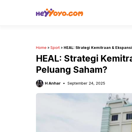
Skip
to
content
Home
»
Sport
»
HEAL: Strategi Kemitraan & Ekspan
HEAL: Strategi Kemitr
Peluang Saham?
H Anhar
September 24, 2025