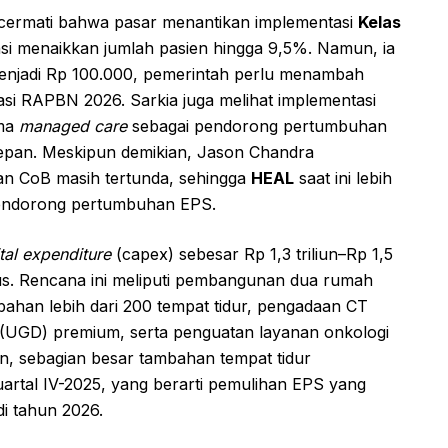
encermati bahwa pasar menantikan implementasi
Kelas
i menaikkan jumlah pasien hingga 9,5%. Namun, ia
enjadi Rp 100.000, pemerintah perlu menambah
kasi RAPBN 2026. Sarkia juga melihat implementasi
ema
managed care
sebagai pendorong pertumbuhan
depan. Meskipun demikian, Jason Chandra
n CoB masih tertunda, sehingga
HEAL
saat ini lebih
endorong pertumbuhan EPS.
tal expenditure
(capex) sebesar Rp 1,3 triliun–Rp 1,5
ius. Rencana ini meliputi pembangunan dua rumah
mbahan lebih dari 200 tempat tidur, pengadaan CT
(UGD) premium, serta penguatan layanan onkologi
an, sebagian besar tambahan tempat tidur
uartal IV-2025, yang berarti pemulihan EPS yang
di tahun 2026.