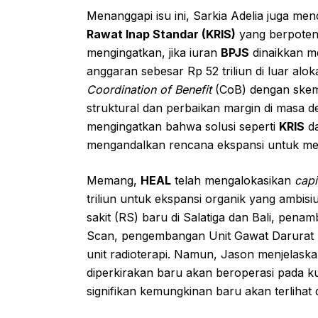
Menanggapi isu ini, Sarkia Adelia juga m
Rawat Inap Standar (KRIS)
yang berpotens
mengingatkan, jika iuran
BPJS
dinaikkan m
anggaran sebesar Rp 52 triliun di luar alo
Coordination of Benefit
(CoB) dengan sk
struktural dan perbaikan margin di masa 
mengingatkan bahwa solusi seperti
KRIS
da
mengandalkan rencana ekspansi untuk m
Memang,
HEAL
telah mengalokasikan
capi
triliun untuk ekspansi organik yang ambis
sakit (RS) baru di Salatiga dan Bali, pena
Scan, pengembangan Unit Gawat Darurat 
unit radioterapi. Namun, Jason menjelask
diperkirakan baru akan beroperasi pada k
signifikan kemungkinan baru akan terlihat 