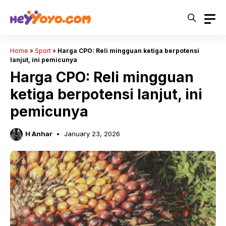
Skip
to
content
Home
»
Sport
»
Harga CPO: Reli mingguan ketiga berpotensi
lanjut, ini pemicunya
Harga CPO: Reli mingguan
ketiga berpotensi lanjut, ini
pemicunya
H Anhar
January 23, 2026