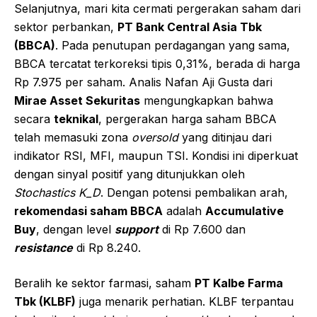
Selanjutnya, mari kita cermati pergerakan saham dari
sektor perbankan,
PT Bank Central Asia Tbk
(BBCA)
. Pada penutupan perdagangan yang sama,
BBCA tercatat terkoreksi tipis 0,31%, berada di harga
Rp 7.975 per saham. Analis Nafan Aji Gusta dari
Mirae Asset Sekuritas
mengungkapkan bahwa
secara
teknikal
, pergerakan harga saham BBCA
telah memasuki zona
oversold
yang ditinjau dari
indikator RSI, MFI, maupun TSI. Kondisi ini diperkuat
dengan sinyal positif yang ditunjukkan oleh
Stochastics K_D
. Dengan potensi pembalikan arah,
rekomendasi saham BBCA
adalah
Accumulative
Buy
, dengan level
support
di Rp 7.600 dan
resistance
di Rp 8.240.
Beralih ke sektor farmasi, saham
PT Kalbe Farma
Tbk (KLBF)
juga menarik perhatian. KLBF terpantau