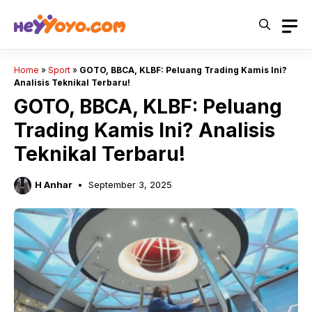
Skip
to
content
Home
»
Sport
»
GOTO, BBCA, KLBF: Peluang Trading Kamis Ini?
Analisis Teknikal Terbaru!
GOTO, BBCA, KLBF: Peluang
Trading Kamis Ini? Analisis
Teknikal Terbaru!
H Anhar
September 3, 2025