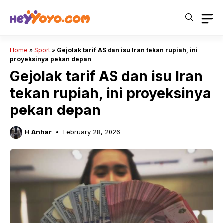
Skip
to
content
Home
»
Sport
»
Gejolak tarif AS dan isu Iran tekan rupiah, ini
proyeksinya pekan depan
Gejolak tarif AS dan isu Iran
tekan rupiah, ini proyeksinya
pekan depan
H Anhar
February 28, 2026