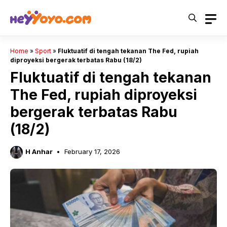
Skip
to
content
Home
»
Sport
»
Fluktuatif di tengah tekanan The Fed, rupiah
diproyeksi bergerak terbatas Rabu (18/2)
Fluktuatif di tengah tekanan
The Fed, rupiah diproyeksi
bergerak terbatas Rabu
(18/2)
H Anhar
February 17, 2026