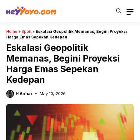
Skip
to
content
Home
»
Sport
»
Eskalasi Geopolitik Memanas, Begini Proyeksi
Harga Emas Sepekan Kedepan
Eskalasi Geopolitik
Memanas, Begini Proyeksi
Harga Emas Sepekan
Kedepan
H Anhar
May 10, 2026