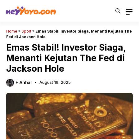
Skip
to
content
Home
»
Sport
»
Emas Stabil! Investor Siaga, Menanti Kejutan The
Fed di Jackson Hole
Emas Stabil! Investor Siaga,
Menanti Kejutan The Fed di
Jackson Hole
H Anhar
August 19, 2025