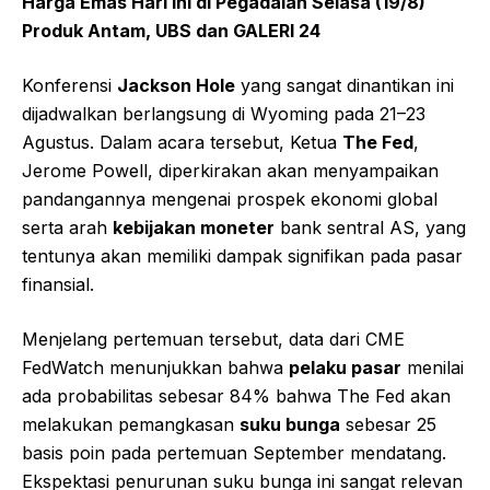
Harga Emas Hari Ini di Pegadaian Selasa (19/8)
Produk Antam, UBS dan GALERI 24
Konferensi
Jackson Hole
yang sangat dinantikan ini
dijadwalkan berlangsung di Wyoming pada 21–23
Agustus. Dalam acara tersebut, Ketua
The Fed
,
Jerome Powell, diperkirakan akan menyampaikan
pandangannya mengenai prospek ekonomi global
serta arah
kebijakan moneter
bank sentral AS, yang
tentunya akan memiliki dampak signifikan pada pasar
finansial.
Menjelang pertemuan tersebut, data dari CME
FedWatch menunjukkan bahwa
pelaku pasar
menilai
ada probabilitas sebesar 84% bahwa The Fed akan
melakukan pemangkasan
suku bunga
sebesar 25
basis poin pada pertemuan September mendatang.
Ekspektasi penurunan suku bunga ini sangat relevan