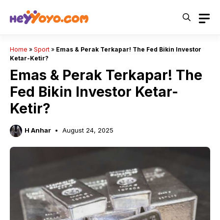
Skip
to
content
Home
»
Sport
»
Emas & Perak Terkapar! The Fed Bikin Investor
Ketar-Ketir?
Emas & Perak Terkapar! The
Fed Bikin Investor Ketar-
Ketir?
H Anhar
August 24, 2025