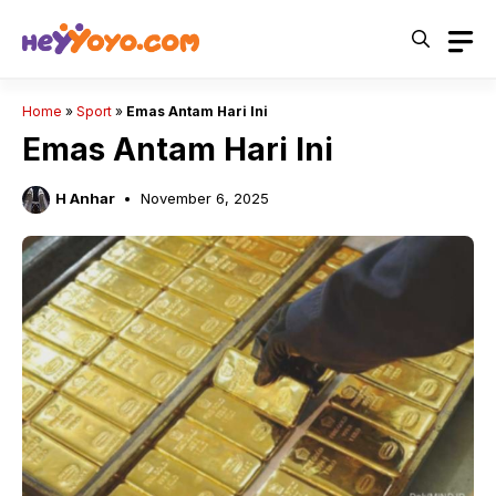
Skip
to
content
Home
»
Sport
»
Emas Antam Hari Ini
Emas Antam Hari Ini
H Anhar
November 6, 2025