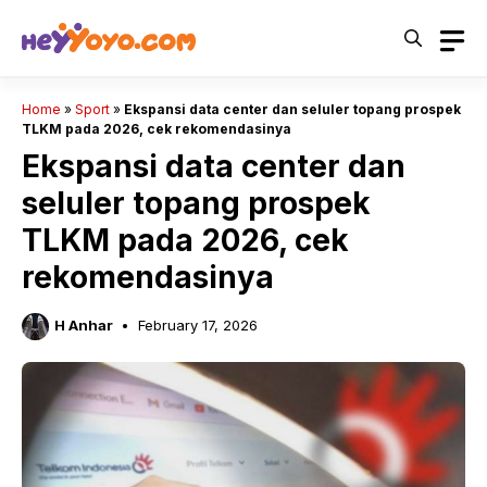
Skip
to
content
Home
»
Sport
»
Ekspansi data center dan seluler topang prospek
TLKM pada 2026, cek rekomendasinya
Ekspansi data center dan
seluler topang prospek
TLKM pada 2026, cek
rekomendasinya
H Anhar
February 17, 2026