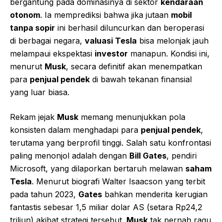
bergantung pada dominasinya di sektor
kendaraan
otonom
. Ia memprediksi bahwa jika jutaan
mobil
tanpa sopir
ini berhasil diluncurkan dan beroperasi
di berbagai negara,
valuasi Tesla
bisa melonjak jauh
melampaui ekspektasi
investor
manapun. Kondisi ini,
menurut
Musk
, secara definitif akan menempatkan
para
penjual pendek
di bawah tekanan finansial
yang luar biasa.
Rekam jejak
Musk
memang menunjukkan pola
konsisten dalam menghadapi para
penjual pendek
,
terutama yang berprofil tinggi. Salah satu konfrontasi
paling menonjol adalah dengan
Bill Gates
, pendiri
Microsoft, yang dilaporkan bertaruh melawan
saham
Tesla
. Menurut biografi Walter Isaacson yang terbit
pada tahun 2023,
Gates
bahkan menderita kerugian
fantastis sebesar 1,5 miliar dolar AS (setara Rp24,2
triliun) akibat strategi tersebut.
Musk
tak pernah ragu