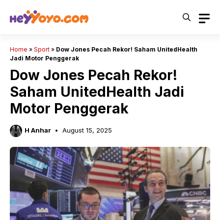
Skip
to
content
Home
»
Sport
»
Dow Jones Pecah Rekor! Saham UnitedHealth
Jadi Motor Penggerak
Dow Jones Pecah Rekor!
Saham UnitedHealth Jadi
Motor Penggerak
H Anhar
August 15, 2025