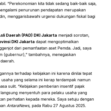
l. “Perekonomian kita tidak sedang baik-baik saja,
g mengalami penurunan pendapatan merupakan
udin, menggarisbawahi urgensi dukungan fiskal bagi
sli Daerah (PAD) DKI Jakarta
menjadi sorotan,
vinsi DKI Jakarta
dapat mengoptimalkan
nggenjot dari pemanfaatan aset Pemda. Jadi, saya
m (gubernur),” tambahnya, menegaskan
 daerah.
nnya terhadap kebijakan ini karena dinilai tepat
 usaha yang selama ini kerap terdampak namun
a sulit. “Kebijakan pemberian insentif pajak
 langsung menyentuh para pelaku usaha yang
ikan perhatian kepada mereka. Saya setuju dengan
aman
AntaraNews
, pada Rabu 27 Agustus 2025.