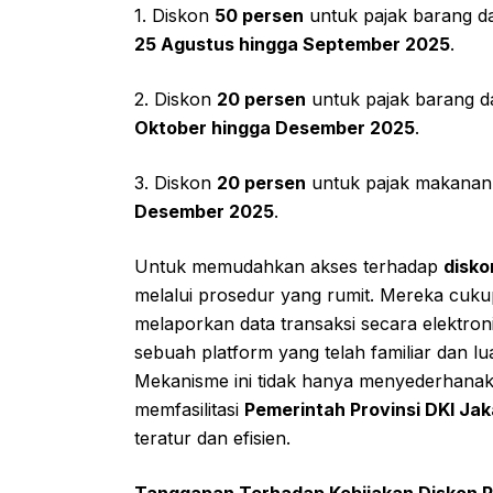
1. Diskon
50 persen
untuk pajak barang dan
25 Agustus hingga September 2025
.
2. Diskon
20 persen
untuk pajak barang dan
Oktober hingga Desember 2025
.
3. Diskon
20 persen
untuk pajak makanan
Desember 2025
.
Untuk memudahkan akses terhadap
disko
melalui prosedur yang rumit. Mereka cuk
melaporkan data transaksi secara elektroni
sebuah platform yang telah familiar dan l
Mekanisme ini tidak hanya menyederhanakan 
memfasilitasi
Pemerintah Provinsi DKI Jak
teratur dan efisien.
Tanggapan Terhadap Kebijakan Diskon P