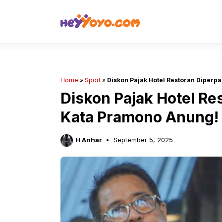
Skip
to
content
Home
»
Sport
»
Diskon Pajak Hotel Restoran Diperp
Diskon Pajak Hotel Re
Kata Pramono Anung!
H Anhar
September 5, 2025