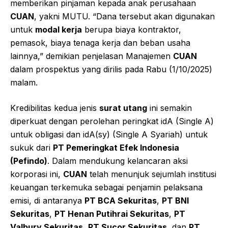
memberikan pinjaman kepada anak perusahaan
CUAN
, yakni MUTU. “Dana tersebut akan digunakan
untuk
modal kerja
berupa biaya kontraktor,
pemasok, biaya tenaga kerja dan beban usaha
lainnya,” demikian penjelasan Manajemen
CUAN
dalam prospektus yang dirilis pada Rabu (1/10/2025)
malam.
Kredibilitas kedua jenis
surat utang
ini semakin
diperkuat dengan perolehan peringkat idA (Single A)
untuk obligasi dan idA(sy) (Single A Syariah) untuk
sukuk dari
PT Pemeringkat Efek Indonesia
(Pefindo)
. Dalam mendukung kelancaran aksi
korporasi ini,
CUAN
telah menunjuk sejumlah institusi
keuangan terkemuka sebagai penjamin pelaksana
emisi, di antaranya
PT BCA Sekuritas
,
PT BNI
Sekuritas
,
PT Henan Putihrai Sekuritas
,
PT
Valbury Sekuritas
,
PT Sucor Sekuritas
, dan
PT