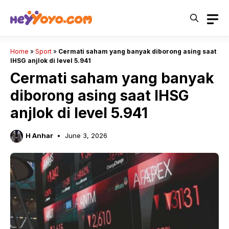
Skip
to
content
Home
»
Sport
»
Cermati saham yang banyak diborong asing saat
IHSG anjlok di level 5.941
Cermati saham yang banyak
diborong asing saat IHSG
anjlok di level 5.941
H Anhar
June 3, 2026