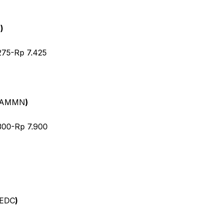
I
)
275-Rp 7.425
AMMN
)
300-Rp 7.900
EDC
)