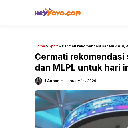
Skip
to
content
Home
»
Sport
»
Cermati rekomendasi saham AADI, A
Cermati rekomendas
dan MLPL untuk hari in
H Anhar
January 14, 2026