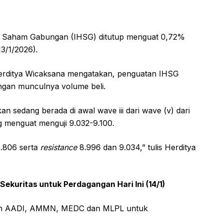
 Saham Gabungan (IHSG) ditutup menguat 0,72%
3/1/2026).
Herditya Wicaksana mengatakan, penguatan IHSG
ngan munculnya volume beli.
an sedang berada di awal wave iii dari wave (v) dari
g menguat menguji 9.032-9.100.
8.806 serta
resistance
8.996 dan 9.034,” tulis Herditya
ekuritas untuk Perdagangan Hari Ini (14/1)
ham AADI, AMMN, MEDC dan MLPL untuk