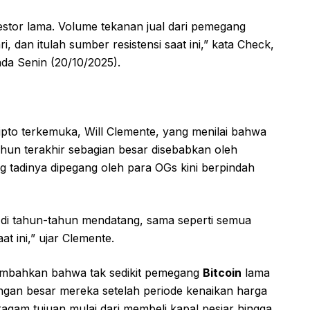
nvestor lama. Volume tekanan jual dari pemegang
, dan itulah sumber resistensi saat ini,” kata Check,
ada Senin (20/10/2025).
ripto terkemuka, Will Clemente, yang menilai bahwa
hun terakhir sebagian besar disebabkan oleh
 tadinya dipegang oleh para OGs kini berpindah
n di tahun-tahun mendatang, sama seperti semua
at ini,” ujar Clemente.
nambahkan bahwa tak sedikit pemegang
Bitcoin
lama
gan besar mereka setelah periode kenaikan harga
gam tujuan mulai dari membeli kapal pesiar hingga