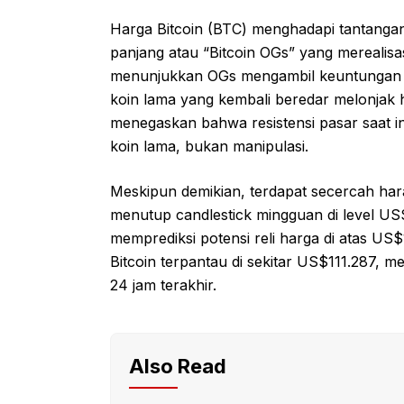
Harga Bitcoin (BTC) menghadapi tantangan a
panjang atau “Bitcoin OGs” yang merealis
menunjukkan OGs mengambil keuntungan fa
koin lama yang kembali beredar melonjak h
menegaskan bahwa resistensi pasar saat in
koin lama, bukan manipulasi.
Meskipun demikian, terdapat secercah harap
menutup candlestick mingguan di level U
memprediksi potensi reli harga di atas US$12
Bitcoin terpantau di sekitar US$111.287, 
24 jam terakhir.
Also Read