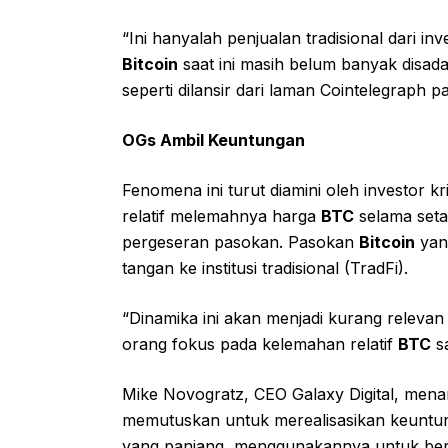
“Ini hanyalah penjualan tradisional dari i
Bitcoin
saat ini masih belum banyak disadari
seperti dilansir dari laman Cointelegraph p
OGs Ambil Keuntungan
Fenomena ini turut diamini oleh investor k
relatif melemahnya harga
BTC
selama seta
pergeseran pasokan. Pasokan
Bitcoin
yang
tangan ke institusi tradisional (TradFi).
“Dinamika ini akan menjadi kurang releva
orang fokus pada kelemahan relatif
BTC
sa
Mike Novogratz, CEO Galaxy Digital, me
memutuskan untuk merealisasikan keuntun
yang panjang, menggunakannya untuk bera