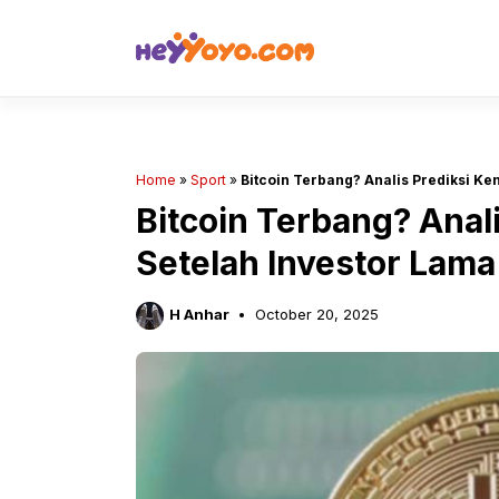
Skip
to
content
Home
»
Sport
»
Bitcoin Terbang? Analis Prediksi Ke
Bitcoin Terbang? Anal
Setelah Investor Lama 
H Anhar
October 20, 2025