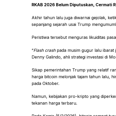
RKAB 2026 Belum Diputuskan, Cermati 
Akhir tahun lalu juga diwarnai gejolak, keti
sepanjang sejarah usai Trump mengumumkan
Peristiwa tersebut menguras likuiditas pas
“
Flash crash
pada musim gugur lalu ibarat
Denny Galindo, ahli strategi investasi di
Sikap pemerintahan Trump yang relatif ra
harga bitcoin melonjak tajam tahun lalu, h
pada Oktober.
Namun, kebijakan pro-kripto yang diper
tekanan harga terbaru.
Pada Kamis (5/2/2026), bitcoin sempat tur