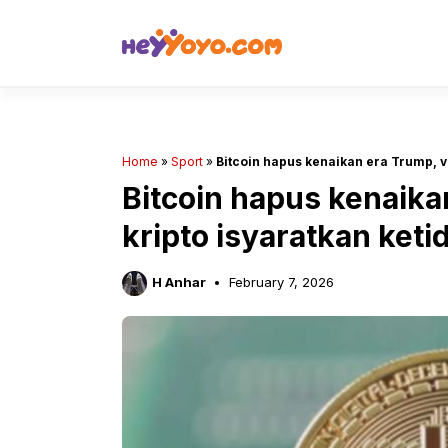
Skip
to
content
Home
»
Sport
»
Bitcoin hapus kenaikan era Trump, vo
Bitcoin hapus kenaikan
kripto isyaratkan keti
H Anhar
February 7, 2026