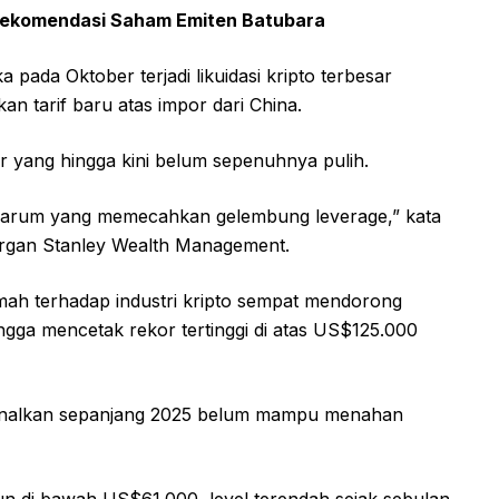
Rekomendasi Saham Emiten Batubara
ka pada Oktober terjadi likuidasi kripto terbesar
 tarif baru atas impor dari China.
ar yang hingga kini belum sepenuhnya pulih.
 jarum yang memecahkan gelembung leverage,” kata
 Morgan Stanley Wealth Management.
mah terhadap industri kripto sempat mendorong
ingga mencetak rekor tertinggi di atas US$125.000
kenalkan sepanjang 2025 belum mampu menahan
un di bawah US$61.000, level terendah sejak sebulan