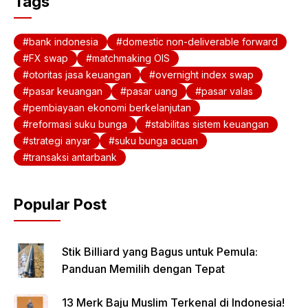
Tags
bank indonesia
domestic non-deliverable forward
FX swap
matchmaking OIS
otoritas jasa keuangan
overnight index swap
pasar keuangan
pasar uang
pasar valas
pembiayaan ekonomi berkelanjutan
reformasi suku bunga
stabilitas sistem keuangan
strategi anyar
suku bunga acuan
transaksi antarbank
Popular Post
Stik Billiard yang Bagus untuk Pemula:
Panduan Memilih dengan Tepat
13 Merk Baju Muslim Terkenal di Indonesia!