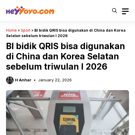
Skip
to
content
Home
»
Sport
»
BI bidik QRIS bisa digunakan di China dan Korea
Selatan sebelum triwulan I 2026
BI bidik QRIS bisa digunakan
di China dan Korea Selatan
sebelum triwulan I 2026
H Anhar
January 22, 2026