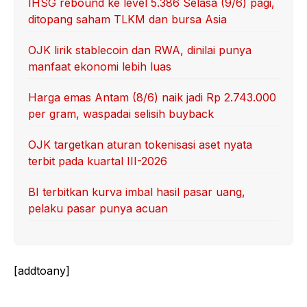
IHSG rebound ke level 5.386 Selasa (9/6) pagi,
ditopang saham TLKM dan bursa Asia
OJK lirik stablecoin dan RWA, dinilai punya
manfaat ekonomi lebih luas
Harga emas Antam (8/6) naik jadi Rp 2.743.000
per gram, waspadai selisih buyback
OJK targetkan aturan tokenisasi aset nyata
terbit pada kuartal III-2026
BI terbitkan kurva imbal hasil pasar uang,
pelaku pasar punya acuan
[addtoany]