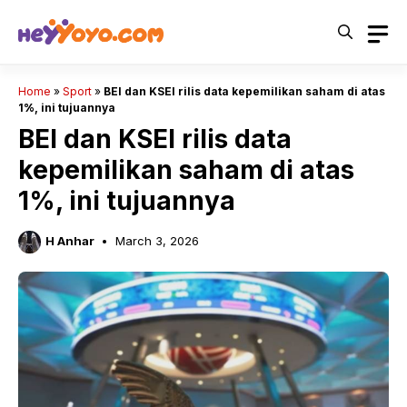
Skip
to
content
Home
»
Sport
»
BEI dan KSEI rilis data kepemilikan saham di atas
1%, ini tujuannya
BEI dan KSEI rilis data
kepemilikan saham di atas
1%, ini tujuannya
H Anhar
March 3, 2026