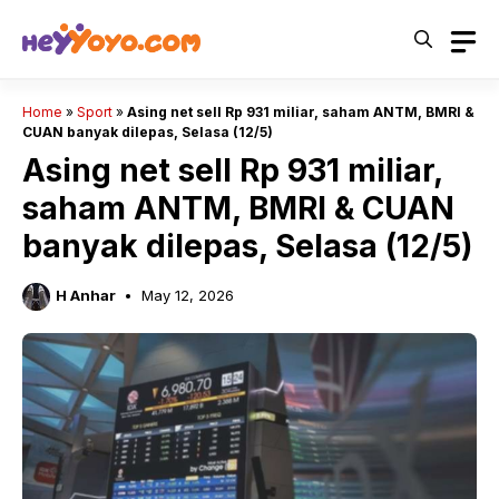
Skip
to
content
Home
»
Sport
»
Asing net sell Rp 931 miliar, saham ANTM, BMRI &
CUAN banyak dilepas, Selasa (12/5)
Asing net sell Rp 931 miliar,
saham ANTM, BMRI & CUAN
banyak dilepas, Selasa (12/5)
H Anhar
May 12, 2026