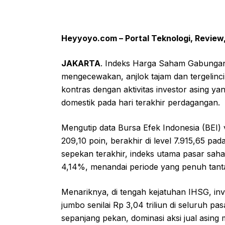
Heyyoyo.com – Portal Teknologi, Review,
JAKARTA
. Indeks Harga Saham Gabungan
mengecewakan, anjlok tajam dan tergelincir 
kontras dengan aktivitas investor asing y
domestik pada hari terakhir perdagangan.
Mengutip data Bursa Efek Indonesia (BEI) 
209,10 poin, berakhir di level 7.915,65 p
sepekan terakhir, indeks utama pasar saha
4,14%, menandai periode yang penuh tanta
Menariknya, di tengah kejatuhan IHSG, inve
jumbo senilai Rp 3,04 triliun di seluruh pa
sepanjang pekan, dominasi aksi jual asing m