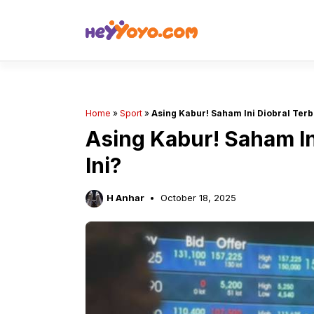
Skip
to
content
Home
»
Sport
»
Asing Kabur! Saham Ini Diobral Terb
Asing Kabur! Saham In
Ini?
H Anhar
October 18, 2025