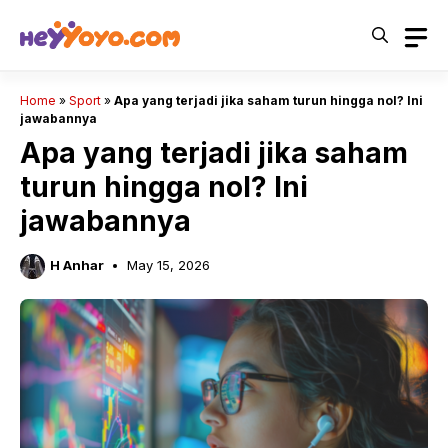
Skip
to
content
Home
»
Sport
»
Apa yang terjadi jika saham turun hingga nol? Ini
jawabannya
Apa yang terjadi jika saham
turun hingga nol? Ini
jawabannya
H Anhar
May 15, 2026