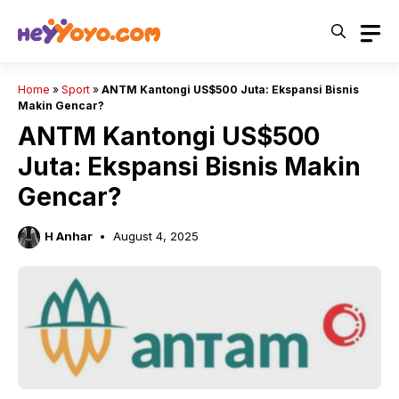
Skip
to
content
Home
»
Sport
»
ANTM Kantongi US$500 Juta: Ekspansi Bisnis
Makin Gencar?
ANTM Kantongi US$500
Juta: Ekspansi Bisnis Makin
Gencar?
H Anhar
August 4, 2025