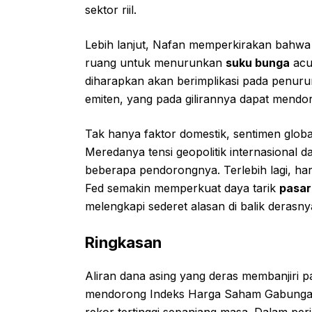
sektor riil.
Lebih lanjut, Nafan memperkirakan bahwa
ruang untuk menurunkan
suku bunga
acua
diharapkan akan berimplikasi pada penur
emiten, yang pada gilirannya dapat mendoro
Tak hanya faktor domestik, sentimen globa
Meredanya tensi geopolitik internasional d
beberapa pendorongnya. Terlebih lagi, ha
Fed semakin memperkuat daya tarik
pasar
melengkapi sederet alasan di balik derasn
Ringkasan
Aliran dana asing yang deras membanjiri p
mendorong Indeks Harga Saham Gabunga
rekor tertinggi sepanjang masa. Dalam per