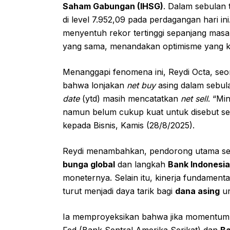
Saham Gabungan (IHSG)
. Dalam sebulan 
di level 7.952,09 pada perdagangan hari 
menyentuh rekor tertinggi sepanjang masa
yang sama, menandakan optimisme yang k
Menanggapi fenomena ini, Reydi Octa, se
bahwa lonjakan
net buy
asing dalam sebula
date
(ytd) masih mencatatkan
net sell
. “Mi
namun belum cukup kuat untuk disebut seba
kepada Bisnis, Kamis (28/8/2025).
Reydi menambahkan, pendorong utama s
bunga global
dan langkah
Bank Indonesia 
moneternya. Selain itu, kinerja fundamental
turut menjadi daya tarik bagi
dana asing
un
Ia memproyeksikan bahwa jika momentum ke
Fed (Bank Sentral Amerika Serikat) dan
Ba