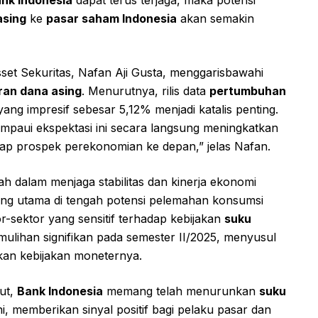
asing
ke
pasar saham Indonesia
akan semakin
Asset Sekuritas, Nafan Aji Gusta, menggarisbawahi
iran dana asing
. Menurutnya, rilis data
pertumbuhan
ang impresif sebesar 5,12% menjadi katalis penting.
paui ekspektasi ini secara langsung meningkatkan
ap prospek perekonomian ke depan,” jelas Nafan.
h dalam menjaga stabilitas dan kinerja ekonomi
ang utama di tengah potensi pelemahan konsumsi
r-sektor yang sensitif terhadap kebijakan
suku
ihan signifikan pada semester II/2025, menyusul
an kebijakan moneternya.
but,
Bank Indonesia
memang telah menurunkan
suku
, memberikan sinyal positif bagi pelaku pasar dan