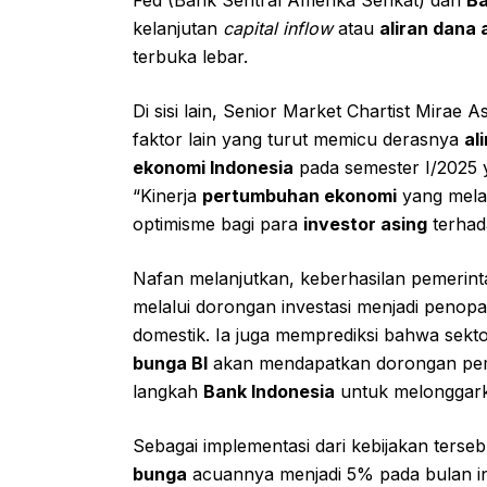
kelanjutan
capital inflow
atau
aliran dana 
terbuka lebar.
Di sisi lain, Senior Market Chartist Mirae 
faktor lain yang turut memicu derasnya
al
ekonomi Indonesia
pada semester I/2025 y
“Kinerja
pertumbuhan ekonomi
yang melam
optimisme bagi para
investor asing
terhad
Nafan melanjutkan, keberhasilan pemerinta
melalui dorongan investasi menjadi penop
domestik. Ia juga memprediksi bahwa sekto
bunga BI
akan mendapatkan dorongan pemul
langkah
Bank Indonesia
untuk melonggark
Sebagai implementasi dari kebijakan terse
bunga
acuannya menjadi 5% pada bulan ini