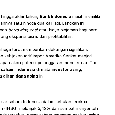
 hingga akhir tahun,
Bank Indonesia
masih memiliki
nnya satu hingga dua kali lagi. Langkah ini
unan
borrowing cost
atau biaya pinjaman bagi para
ng ekspansi bisnis dan profitabilitas.
l juga turut memberikan dukungan signifikan.
an kebijakan tarif impor Amerika Serikat menjadi
rapan akan potensi pelonggaran moneter dari The
 saham Indonesia
di mata
investor asing
,
ya
aliran dana asing
ini.
asar saham Indonesia dalam sebulan terakhir,
n (IHSG) melonjak 5,42% dan sempat menyentuh
iode tersebut, pasar saham mencatat net buy asing