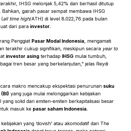
terakhir, IHSG melonjak 5,42% dan berhasil ditutup
ini. Bahkan, gairah pasar sempat membawa IHSG
 (
all time high
/ATH) di level 8.022,76 pada bulan
uat dari para
investor
.
orang Penggiat
Pasar Modal Indonesia
, mengamati
n terakhir cukup signifikan, meskipun secara
year to
nat
investor asing
terhadap
IHSG
mulai tumbuh,
gai tren besar yang berkelanjutan,” jelas Reydi
ecara makro mencakup ekspektasi penurunan
suku
(BI)
yang juga mulai melonggarkan kebijakan
 yang solid dari emiten-emiten berkapitalisasi besar
tuk masuk ke
pasar saham Indonesia
.
bijakan yang ‘dovish’ atau akomodatif dari The
nk Indonesia
dapat terus terjaga, maka potensi