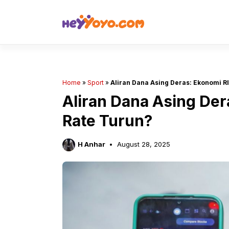
Skip
to
content
Home
»
Sport
»
Aliran Dana Asing Deras: Ekonomi RI
Aliran Dana Asing Der
Rate Turun?
H Anhar
August 28, 2025