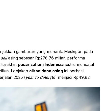
nunjukkan gambaran yang menarik. Meskipun pada
 sell
asing sebesar Rp278,76 miliar, performa
 terakhir,
pasar saham Indonesia
justru mencatat
riliun. Lonjakan
aliran dana asing
ini berhasil
rjalan 2025 (
year to date
/ytd) menjadi Rp49,82