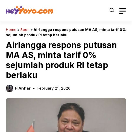
Skip
to
content
Home
»
Sport
»
Airlangga respons putusan MA AS, minta tarif 0%
sejumlah produk RI tetap berlaku
Airlangga respons putusan
MA AS, minta tarif 0%
sejumlah produk RI tetap
berlaku
H Anhar
February 21, 2026