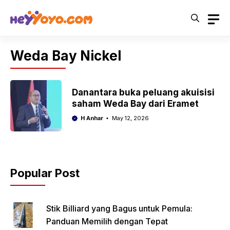
Skip
to
content
Weda Bay Nickel
Danantara buka peluang akuisisi
saham Weda Bay dari Eramet
H Anhar
May 12, 2026
Popular Post
Stik Billiard yang Bagus untuk Pemula:
Panduan Memilih dengan Tepat