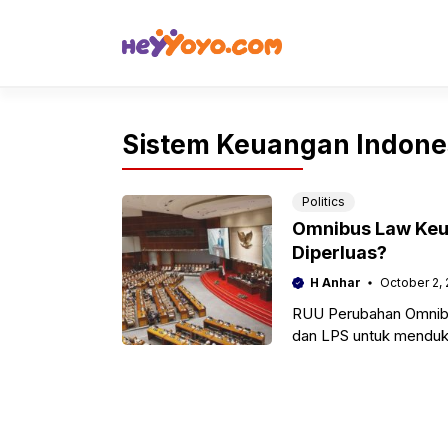
Skip
to
content
Sistem Keuangan Indone
Politics
Omnibus Law Keu
Diperluas?
H Anhar
October 2,
RUU Perubahan Omnibu
dan LPS untuk menduku
pengawasan.