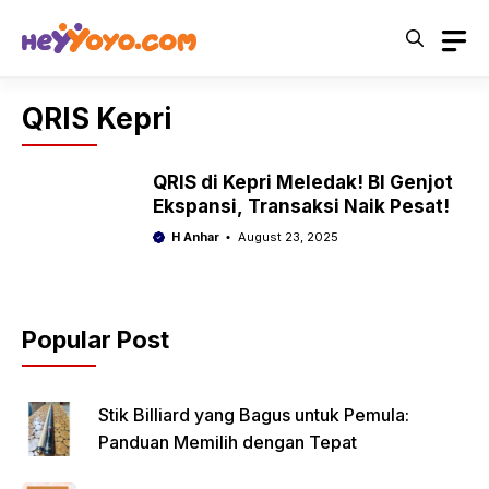
Skip
to
content
QRIS Kepri
QRIS di Kepri Meledak! BI Genjot
Ekspansi, Transaksi Naik Pesat!
H Anhar
August 23, 2025
Popular Post
Stik Billiard yang Bagus untuk Pemula:
Panduan Memilih dengan Tepat