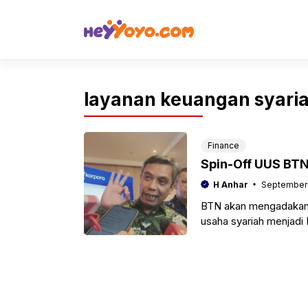
Skip
to
content
layanan keuangan syari
Finance
Spin-Off UUS BTN
H Anhar
September 
BTN akan mengadakan
usaha syariah menjadi
triliun.