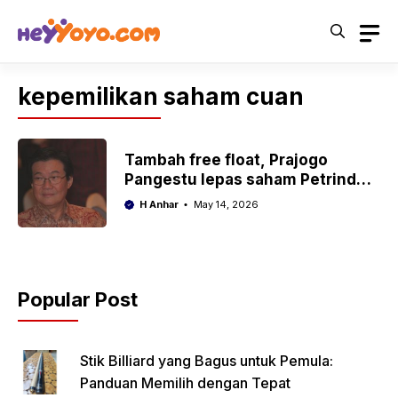
Skip
to
content
kepemilikan saham cuan
Tambah free float, Prajogo
Pangestu lepas saham Petrindo
(CUAN) Rp1 triliun
H Anhar
May 14, 2026
Popular Post
Stik Billiard yang Bagus untuk Pemula:
Panduan Memilih dengan Tepat