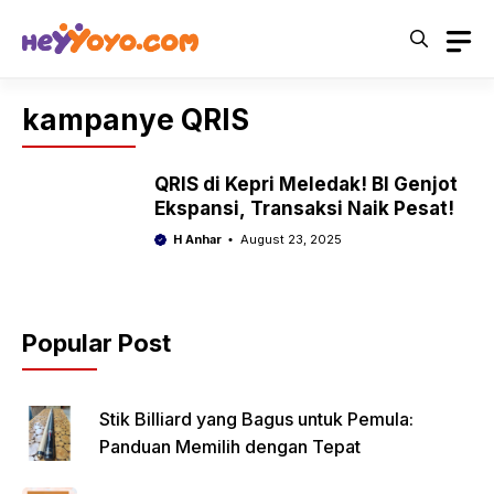
Skip
to
content
kampanye QRIS
QRIS di Kepri Meledak! BI Genjot
Ekspansi, Transaksi Naik Pesat!
H Anhar
August 23, 2025
Popular Post
Stik Billiard yang Bagus untuk Pemula:
Panduan Memilih dengan Tepat