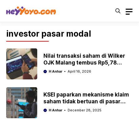
Skip
to
content
investor pasar modal
Nilai transaksi saham di Wilker
OJK Malang tembus Rp5,78
triliun per Februari
H Anhar
April 16, 2026
KSEI paparkan mekanisme klaim
saham tidak bertuan di pasar
modal
H Anhar
December 28, 2025