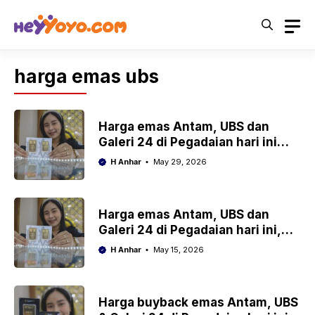
Skip
to
content
harga emas ubs
Harga emas Antam, UBS dan
Galeri 24 di Pegadaian hari ini
Jumat 29 Mei 2026
H Anhar
May 29, 2026
Harga emas Antam, UBS dan
Galeri 24 di Pegadaian hari ini,
Jumat 15 Mei 2026
H Anhar
May 15, 2026
Harga buyback emas Antam, UBS