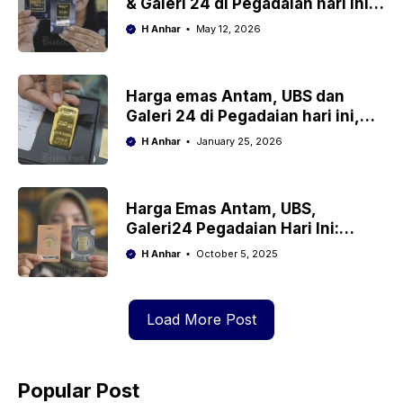
& Galeri 24 di Pegadaian hari ini,
Selasa 12 Mei 2026
H Anhar
May 12, 2026
Harga emas Antam, UBS dan
Galeri 24 di Pegadaian hari ini,
Minggu, 25 Januari 2026
H Anhar
January 25, 2026
Harga Emas Antam, UBS,
Galeri24 Pegadaian Hari Ini:
Update 5 Oktober 2025
H Anhar
October 5, 2025
Load More Post
Popular Post