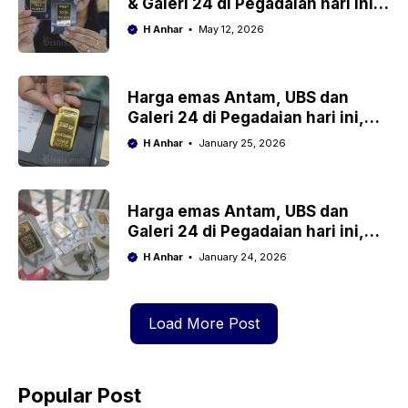
& Galeri 24 di Pegadaian hari ini,
Selasa 12 Mei 2026
H Anhar
May 12, 2026
Harga emas Antam, UBS dan
Galeri 24 di Pegadaian hari ini,
Minggu, 25 Januari 2026
H Anhar
January 25, 2026
Harga emas Antam, UBS dan
Galeri 24 di Pegadaian hari ini,
Sabtu 24 Januari 2026
H Anhar
January 24, 2026
Load More Post
Popular Post