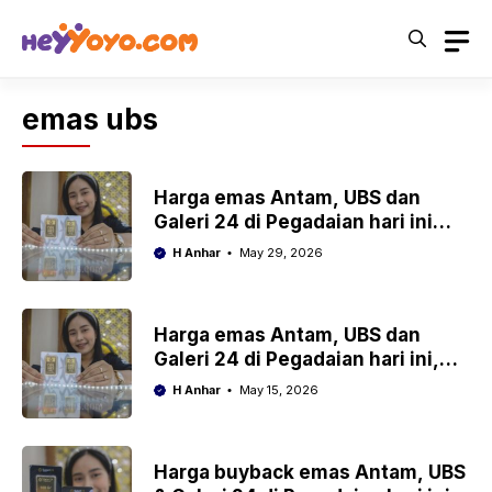
Skip
to
content
emas ubs
Harga emas Antam, UBS dan
Galeri 24 di Pegadaian hari ini
Jumat 29 Mei 2026
H Anhar
May 29, 2026
Harga emas Antam, UBS dan
Galeri 24 di Pegadaian hari ini,
Jumat 15 Mei 2026
H Anhar
May 15, 2026
Harga buyback emas Antam, UBS