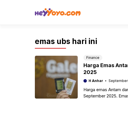
Skip
to
content
emas ubs hari ini
Finance
Harga Emas Antam
2025
H Anhar
September 
Harga emas Antam dan 
September 2025. Emas
Rp2.142.000.