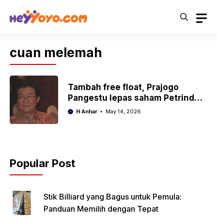
Skip
to
content
cuan melemah
Tambah free float, Prajogo
Pangestu lepas saham Petrindo
(CUAN) Rp1 triliun
H Anhar
May 14, 2026
Popular Post
Stik Billiard yang Bagus untuk Pemula:
Panduan Memilih dengan Tepat