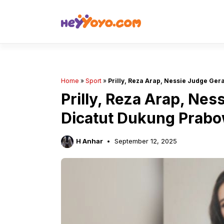
Skip
to
content
Home
»
Sport
»
Prilly, Reza Arap, Nessie Judge Ge
Prilly, Reza Arap, Ne
Dicatut Dukung Prab
H Anhar
September 12, 2025