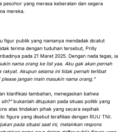
la pesohor yang merasa keberatan dan segera
ama mereka.
tu figur publik yang namanya mendadak dicatut
dak terima dengan tuduhan tersebut, Prilly
ibadinya pada 21 Maret 2025. Dengan nada tegas, ia
sukin nama orang ke list yaa. Aku gak akan pernah
rakyat. Akupun selama ini tidak pernah terlibat
i please jangan main masukin nama orang.”
kan klarifikasi tambahan, menegaskan bahwa
 sih?”
bukanlah ditujukan pada situasi politik yang
ons atas tindakan pihak yang secara sepihak
 figure yang disebut terafiliasi dengan RUU TNI.
jukan pada situasi saat ini, melainkan respons
ntumkan nama saya dalam daftar public figure yang