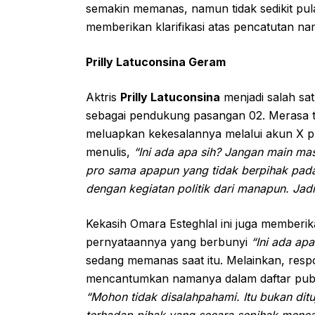
semakin memanas, namun tidak sedikit pu
memberikan klarifikasi atas pencatutan n
Prilly Latuconsina Geram
Aktris
Prilly Latuconsina
menjadi salah sa
sebagai pendukung pasangan 02. Merasa ti
meluapkan kekesalannya melalui akun X pr
menulis,
“Ini ada apa sih? Jangan main ma
pro sama apapun yang tidak berpihak pada 
dengan kegiatan politik dari manapun. Jad
Kekasih Omara Esteghlal ini juga memberi
pernyataannya yang berbunyi
“Ini ada apa
sedang memanas saat itu. Melainkan, resp
mencantumkan namanya dalam daftar public
“Mohon tidak disalahpahami. Itu bukan ditu
terhadap pihak yang secara sepihak menca