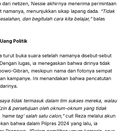
 dari netizen, Nessie akhirnya menerima permintaan
tut namanya, menunjukkan sikap lapang dada.
“Tidak
lahan, dan begitulah cara kita belajar,”
balas
ang Politik
a turut buka suara setelah namanya disebut-sebut
 Dengan lugas, ia menegaskan bahwa dirinya tidak
rabowo-Gibran, meskipun nama dan fotonya sempat
iatan kampanye. Ini menandakan bahwa pencatutan
darinya.
 saya tidak termasuk dalam tim sukses mereka, walau
izin & persetujuan oleh oknum-oknum yang tidak
name tag’ salah satu calon,”
cuit Reza melalui akun
kan bahwa dalam Pilpres 2024 yang lalu, ia
jar Pranowo.
“Dalam pemilihan umum kemarin, saya