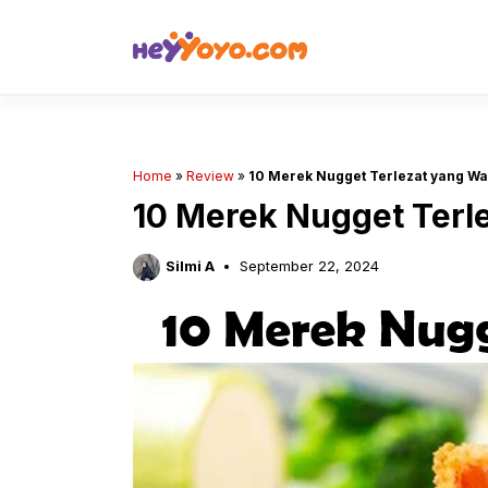
Skip
to
content
Home
»
Review
»
10 Merek Nugget Terlezat yang W
10 Merek Nugget Terl
Silmi A
September 22, 2024