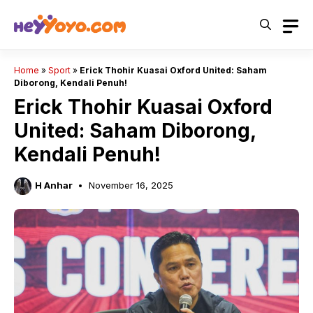
Skip
to
content
Home
»
Sport
»
Erick Thohir Kuasai Oxford United: Saham
Diborong, Kendali Penuh!
Erick Thohir Kuasai Oxford
United: Saham Diborong,
Kendali Penuh!
H Anhar
November 16, 2025