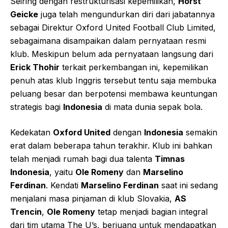
Seiring dengan restrukturisasi kepemilikan,
Horst
Geicke
juga telah mengundurkan diri dari jabatannya
sebagai Direktur Oxford United Football Club Limited,
sebagaimana disampaikan dalam pernyataan resmi
klub. Meskipun belum ada pernyataan langsung dari
Erick Thohir
terkait perkembangan ini, kepemilikan
penuh atas klub Inggris tersebut tentu saja membuka
peluang besar dan berpotensi membawa keuntungan
strategis bagi
Indonesia
di mata dunia sepak bola.
Kedekatan
Oxford United
dengan
Indonesia
semakin
erat dalam beberapa tahun terakhir. Klub ini bahkan
telah menjadi rumah bagi dua talenta
Timnas
Indonesia
, yaitu
Ole Romeny
dan
Marselino
Ferdinan
. Kendati
Marselino Ferdinan
saat ini sedang
menjalani masa pinjaman di klub Slovakia,
AS
Trencin
,
Ole Romeny
tetap menjadi bagian integral
dari tim utama The U’s, berjuang untuk mendapatkan