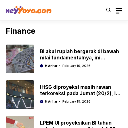
Skip
to
content
Finance
BI akui rupiah bergerak di bawah
nilai fundamentalnya, ini
alasannya
H Anhar
February 19, 2026
IHSG diproyeksi masih rawan
terkoreksi pada Jumat (20/2), ini
rekomendasi analis
H Anhar
February 19, 2026
LPEM UI proyeksikan BI tahan