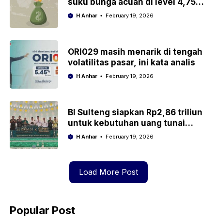
suku bunga acuan di level 4,75
persen
H Anhar
February 19, 2026
ORI029 masih menarik di tengah
volatilitas pasar, ini kata analis
H Anhar
February 19, 2026
BI Sulteng siapkan Rp2,86 triliun
untuk kebutuhan uang tunai
selama Ramadan dan Idul Fitri
H Anhar
February 19, 2026
2026
Load More Post
Popular Post