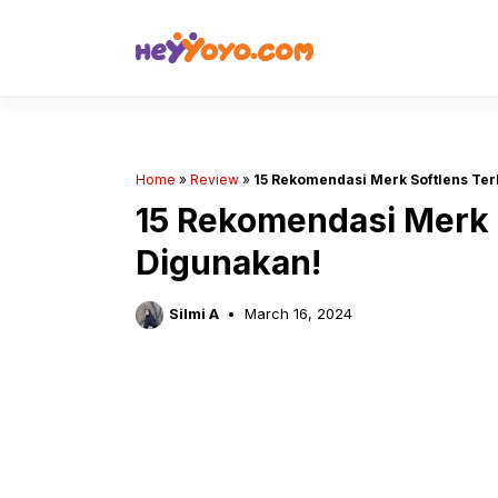
Skip
to
content
Home
»
Review
»
15 Rekomendasi Merk Softlens Te
15 Rekomendasi Merk 
Digunakan!
Silmi A
March 16, 2024