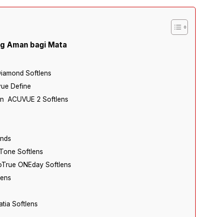
ng Aman bagi Mata
Diamond Softlens
vue Define
on ACUVUE 2 Softlens
ends
Tone Softlens
ioTrue ONEday Softlens
lens
tia Softlens